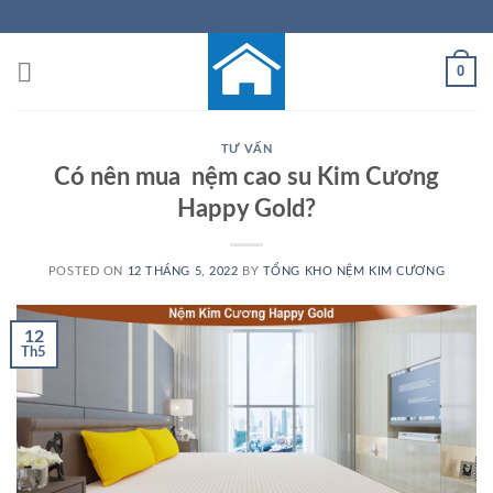
Skip
to
content
0
TƯ VẤN
Có nên mua nệm cao su Kim Cương
Happy Gold?
POSTED ON
12 THÁNG 5, 2022
BY
TỔNG KHO NỆM KIM CƯƠNG
12
Th5